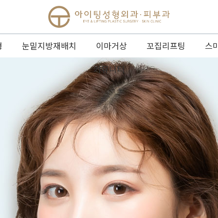
형
눈밑지방재배치
이마거상
꼬집리프팅
스
커뮤니티