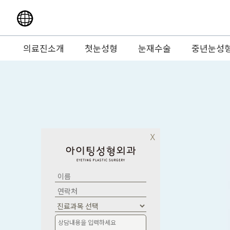
언어선택
En language
의료진소개
첫눈성형
눈재수술
중년눈성
Jp language